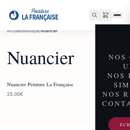
Accueil
/
Boutique
/
Nuancier
Nuancier
NOS
U
NOS 
SI
Nuancier Peinture La Française
NOS 
25.00€
CONT
ÉC