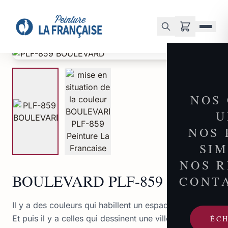
Accueil
/
Boutique
/
BOULEVARD PLF-859
NOS
U
NOS 
SI
NOS 
BOULEVARD PLF-859
CONT
Il y a des couleurs qui habillent un espace.
Et puis il y a celles qui dessinent une ville.
ÉC