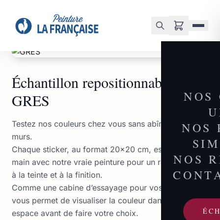
Accueil
/
Boutique
/
Échantillon repositionnable : GRES
Échantillon repositionnable :
NOS
GRES
U
Testez nos couleurs chez vous sans abîmer vos
NOS 
murs.
SI
Chaque sticker, au format 20×20 cm, est peint à la
NOS 
main avec notre vraie peinture pour un rendu fidèle
CONT
à la teinte et à la finition.
Comme une cabine d’essayage pour vos murs, il
vous permet de visualiser la couleur dans votre
ÉC
espace avant de faire votre choix.