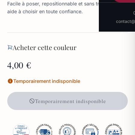
Facile à poser, repositionnable et sans traces, il vous
aide à choisir en toute confiance.
contact@p
Acheter cette couleur
4,00 €
Temporairement indisponible
Temporairement indisponible