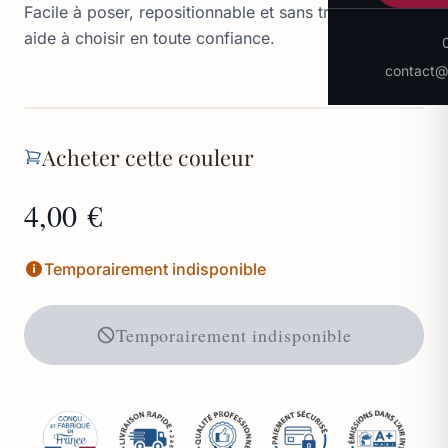
Facile à poser, repositionnable et sans traces, il vous
aide à choisir en toute confiance.
contact@p
Acheter cette couleur
4,00 €
Temporairement indisponible
Temporairement indisponible