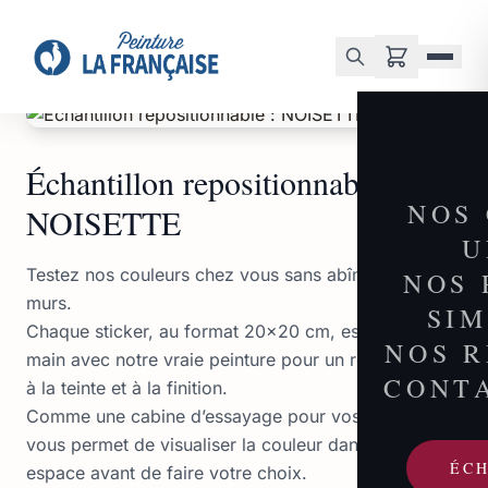
Accueil
/
Boutique
/
Échantillon repositionnable : NOISETTE
Échantillon repositionnable :
NOS
NOISETTE
U
Testez nos couleurs chez vous sans abîmer vos
NOS 
murs.
SI
Chaque sticker, au format 20×20 cm, est peint à la
NOS 
main avec notre vraie peinture pour un rendu fidèle
CONT
à la teinte et à la finition.
Comme une cabine d’essayage pour vos murs, il
vous permet de visualiser la couleur dans votre
ÉC
espace avant de faire votre choix.