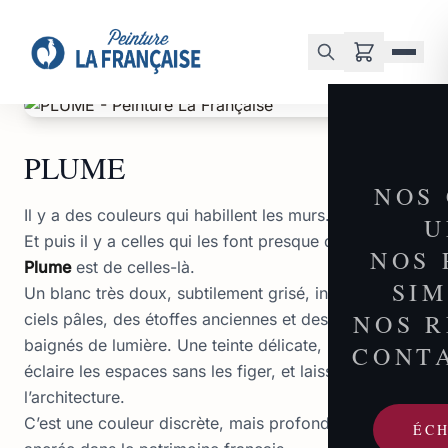
Accueil
/
Boutique
/
PLUME
PLUME
NOS
Il y a des couleurs qui habillent les murs.
U
Et puis il y a celles qui les font presque disparaître.
NOS 
Plume
est de celles-là.
SI
Un blanc très doux, subtilement grisé, inspiré des
NOS 
ciels pâles, des étoffes anciennes et des intérieurs
baignés de lumière. Une teinte délicate, légère, qui
CONT
éclaire les espaces sans les figer, et laisse respirer
l’architecture.
C’est une couleur discrète, mais profondément
ÉC