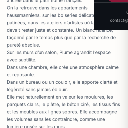
ancrée dans le patrimoine français.
On la retrouve dans les appartements
haussmanniens, sur les boiseries délicatement
contact@p
patinées, dans les ateliers d’artistes où la lumière
devait rester juste et constante. Un blanc nuancé,
façonné par le temps plus que par la recherche de
pureté absolue.
Sur les murs d’un salon, Plume agrandit l’espace
avec subtilité.
Dans une chambre, elle crée une atmosphère calme
et reposante.
Dans un bureau ou un couloir, elle apporte clarté et
légèreté sans jamais éblouir.
Elle met naturellement en valeur les moulures, les
parquets clairs, le plâtre, le béton ciré, les tissus fins
et les meubles aux lignes sobres. Elle accompagne
les volumes sans les contraindre, comme une
lumière posée sur les murs.