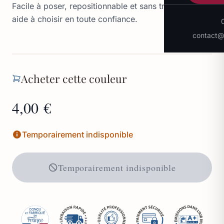
Facile à poser, repositionnable et sans traces, il vous
aide à choisir en toute confiance.
contact@p
Acheter cette couleur
4,00 €
Temporairement indisponible
Temporairement indisponible