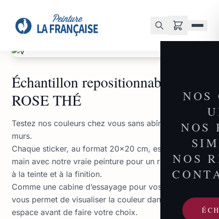
Accueil
/
Boutique
/
Échantillon repositionnable : ROSE THÉ
Échantillon repositionnable :
NOS
ROSE THÉ
U
Testez nos couleurs chez vous sans abîmer vos
NOS 
murs.
SI
Chaque sticker, au format 20×20 cm, est peint à la
NOS 
main avec notre vraie peinture pour un rendu fidèle
CONT
à la teinte et à la finition.
Comme une cabine d’essayage pour vos murs, il
vous permet de visualiser la couleur dans votre
ÉC
espace avant de faire votre choix.