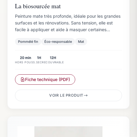
La biosourcée mat
Peinture mate très profonde, idéale pour les grandes
surfaces et les rénovations. Sans tension, elle est
facile à appliquer et aide à masquer certaines
taches.
Demander un conseil ou un devis
Pommélé fin
Éco-responsable
Mat
Formulaire de contact
Parler à un expert
20 min
1H
12H
Lun–Ven, 9h–18h
HORS POUSS.
SEC
RECOUVRABLE
Tester une couleur chez vous
Fiche technique (PDF)
Échantillon peint à la main – 20×20 cm
VOIR LE PRODUIT
Trouver un revendeur
Acheter en magasin